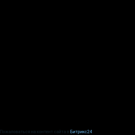
Пожаловаться на контент cайта в
Битрикс24